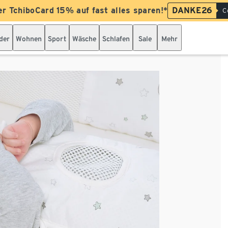
er TchiboCard 15% auf fast alles sparen!*
DANKE26
C
der
Wohnen
Sport
Wäsche
Schlafen
Sale
Mehr