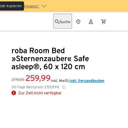
ode kopieren
Hinweis*
Suche
roba Room Bed
»Sternenzauber« Safe
asleep®, 60 x 120 cm
259,99
279,00
inkl. MwSt.
inkl. Versandkosten
30-Tage-Bestpreis:
259,99
€
Zur Zeit nicht verfügbar