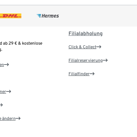
Filialabholung
d ab 29 € & kostenlose
Click & Collect
.
Filialreservierung
en
Filialfinder
ner
e ändern