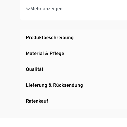
safe asleep® Matratze mit gelochtem Matra
Mehr anzeigen
safe asleep® Nestchen mit atmungsaktivem M
Die 4 Bremsrollen machen das Kinderbett z
Der verwendete Lack ist lebensmittelecht un
Liegefläche ca. 60 x 120 cm
Produktbeschreibung
Ohne Extra-Seitengitter
Hersteller: Roba
Material & Pflege
Qualität
Lieferung & Rücksendung
Ratenkauf