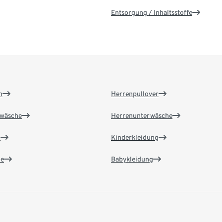
Entsorgung / Inhaltsstoffe
n
Herrenpullover
wäsche
Herrenunterwäsche
n
Kinderkleidung
e
Babykleidung