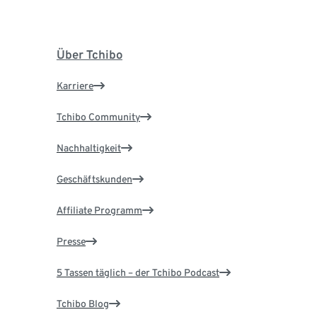
Über Tchibo
Karriere
Tchibo Community
Nachhaltigkeit
Geschäftskunden
Affiliate Programm
Presse
5 Tassen täglich – der Tchibo Podcast
Tchibo Blog