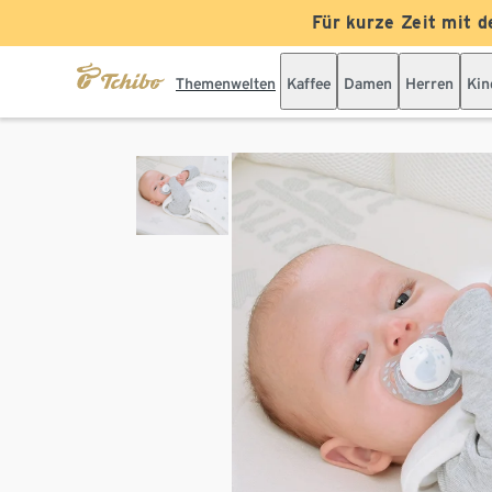
Für kurze Zeit mit d
Themenwelten
Kaffee
Damen
Herren
Kin