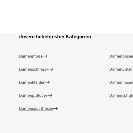
Unsere beliebtesten Kategorien
Damenmode
Damenbluse
Damenschmuck
Damenunter
Damenkleider
Damenhose
Damenpullover
Damenschuh
Damensporthosen