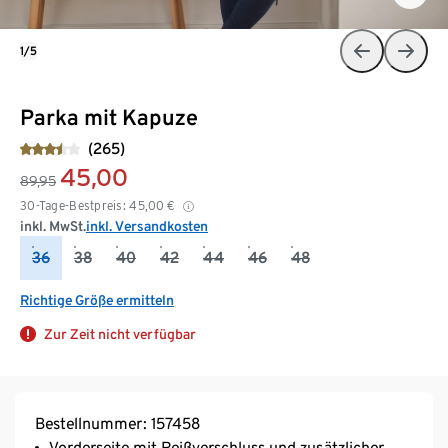
1/5
Parka mit Kapuze
(265)
45,00
89,95
30-Tage-Bestpreis:
45,00
€
inkl. MwSt.
inkl. Versandkosten
36
38
40
42
44
46
48
Richtige Größe ermitteln
Zur Zeit nicht verfügbar
Bestellnummer: 157458
Vorderseite mit Reißverschluss und zusätzlicher