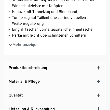
Windschutzleiste mit Knöpfen
Kapuze mit Tunnelzug und Bindeband
Tunnelzug auf Taillenhöhe zur individuellen
Weitenregulierung
Eingrifftaschen vorne, zusätzliche Innentasche
Parka mit leicht überschnittenen Schultern
Ärmelabschluss mit justierbarem Riegel
Mehr anzeigen
Saum mit Schlitz und Tunnelzug für optimale
Bewegungsfreiheit
Abgerundeter Saum mit leicht verlängerter
Rückenpartie
Produktbeschreibung
Material & Pflege
Qualität
Lieferung & Rücksendung