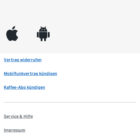
appleinc
android
Vertrag widerrufen
Mobilfunkvertrag kündigen
Kaffee-Abo kündigen
Service & Hilfe
Impressum