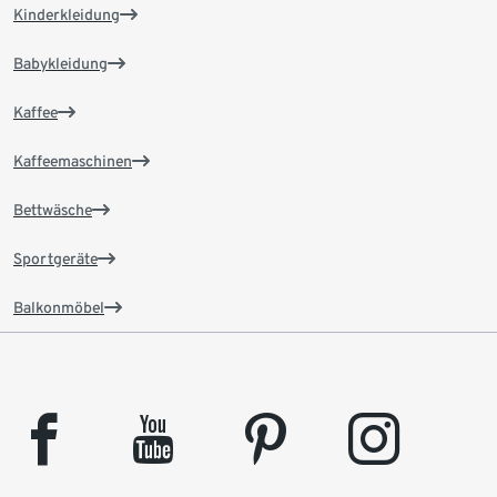
Kinderkleidung
Babykleidung
Kaffee
Kaffeemaschinen
Bettwäsche
Sportgeräte
Balkonmöbel
facebook
youtube
pinterest
instagram