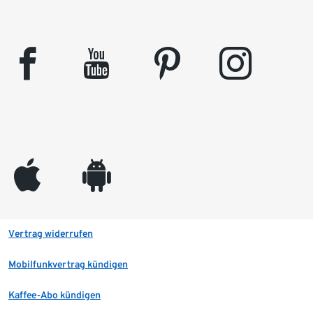
facebook
youtube
pinterest
instagram
appleinc
android
Vertrag widerrufen
Mobilfunkvertrag kündigen
Kaffee-Abo kündigen