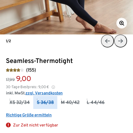
1/2
Seamless-Thermotight
(155)
9,00
17,99
30-Tage-Bestpreis:
9,00
€
inkl. MwSt.
zzgl. Versandkosten
XS 32/34
S 36/38
M 40/42
L 44/46
Richtige Größe ermitteln
Zur Zeit nicht verfügbar