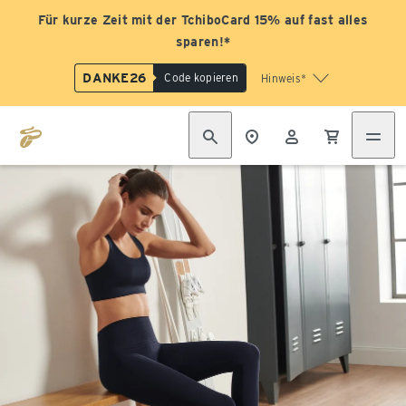
Für kurze Zeit mit der TchiboCard 15% auf fast alles
sparen!*
DANKE26
Code kopieren
Hinweis*