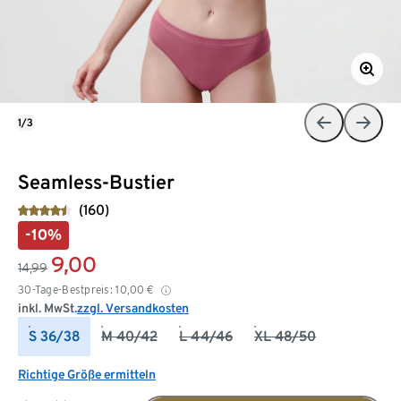
1/3
Seamless-Bustier
(160)
-10%
9,00
14,99
30-Tage-Bestpreis:
10,00
€
inkl. MwSt.
zzgl. Versandkosten
S 36/38
M 40/42
L 44/46
XL 48/50
Richtige Größe ermitteln