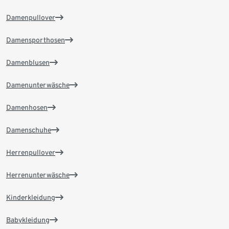
Damenpullover
Damensporthosen
Damenblusen
Damenunterwäsche
Damenhosen
Damenschuhe
Herrenpullover
Herrenunterwäsche
Kinderkleidung
Babykleidung