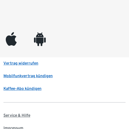
appleinc
android
Vertrag widerrufen
Mobilfunkvertrag kündigen
Kaffee-Abo kündigen
Service & Hilfe
Impressum