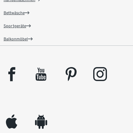
Bettwäsche
Sportgeräte
Balkonmöbel
facebook
youtube
pinterest
instagram
appleinc
android