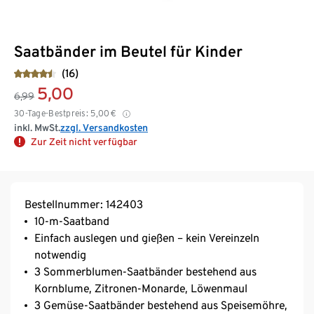
Saatbänder im Beutel für Kinder
(16)
5,00
6,99
30-Tage-Bestpreis:
5,00
€
inkl. MwSt.
zzgl. Versandkosten
Zur Zeit nicht verfügbar
Bestellnummer: 142403
10-m-Saatband
Einfach auslegen und gießen – kein Vereinzeln
notwendig
3 Sommerblumen-Saatbänder bestehend aus
Kornblume, Zitronen-Monarde, Löwenmaul
3 Gemüse-Saatbänder bestehend aus Speisemöhre,