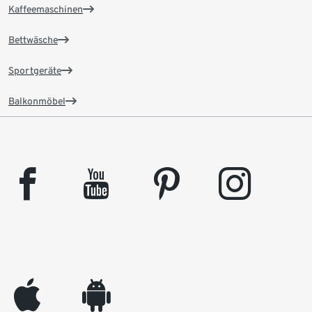
Kaffeemaschinen
Bettwäsche
Sportgeräte
Balkonmöbel
facebook
youtube
pinterest
instagram
appleinc
android