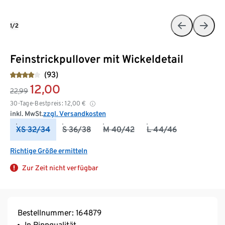
1/2
Feinstrickpullover mit Wickeldetail
(93)
12,00
22,99
30-Tage-Bestpreis:
12,00
€
inkl. MwSt.
zzgl. Versandkosten
XS 32/34
S 36/38
M 40/42
L 44/46
Richtige Größe ermitteln
Zur Zeit nicht verfügbar
Bestellnummer: 164879
In Rippqualität