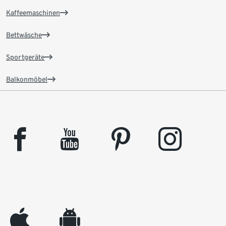
Kaffeemaschinen
Bettwäsche
Sportgeräte
Balkonmöbel
facebook
youtube
pinterest
instagram
appleinc
android