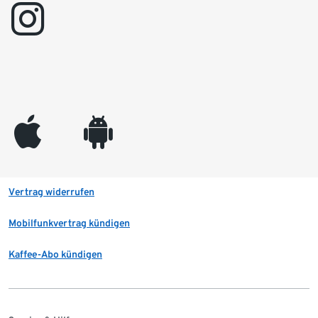
instagram
appleinc
android
Vertrag widerrufen
Mobilfunkvertrag kündigen
Kaffee-Abo kündigen