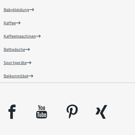
Babykleidung
Kaffee
Kaffeemaschinen
Bettwäsche
Sportgeräte
Balkonmöbel
facebook
youtube
pinterest
xing