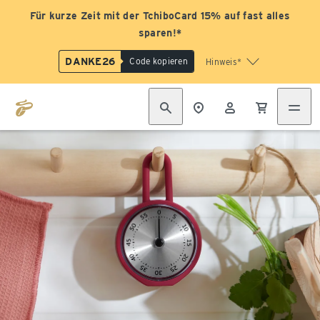
Für kurze Zeit mit der TchiboCard 15% auf fast alles
sparen!*
DANKE26
Code kopieren
Hinweis*