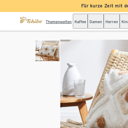
Für kurze Zeit mit d
Themenwelten
Kaffee
Damen
Herren
Kin