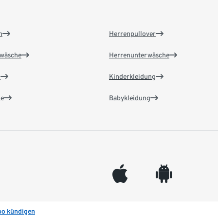
n
Herrenpullover
wäsche
Herrenunterwäsche
n
Kinderkleidung
e
Babykleidung
appleinc
android
bo kündigen