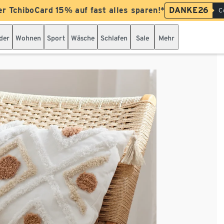
er TchiboCard 15% auf fast alles sparen!*
DANKE26
C
der
Wohnen
Sport
Wäsche
Schlafen
Sale
Mehr