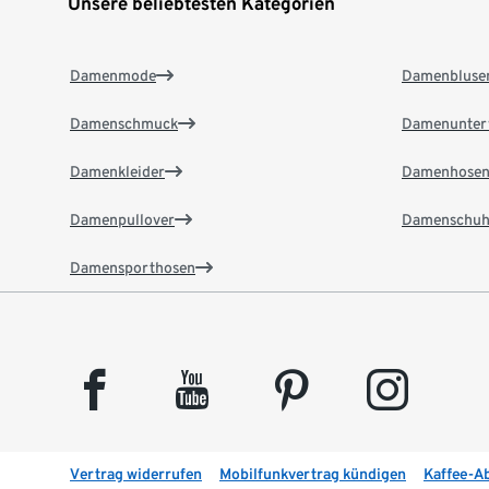
Unsere beliebtesten Kategorien
Damenmode
Damenbluse
Damenschmuck
Damenunter
Damenkleider
Damenhose
Damenpullover
Damenschuh
Damensporthosen
facebook
youtube
pinterest
instagram
Vertrag widerrufen
Mobilfunkvertrag kündigen
Kaffee-A