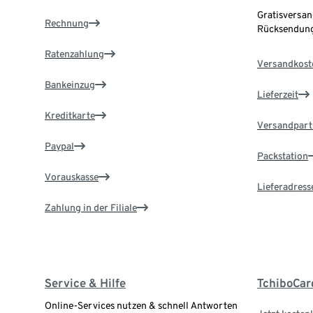
Gratisversan
Rechnung
Rücksendung
Ratenzahlung
Versandkost
Bankeinzug
Lieferzeit
Kreditkarte
Versandpart
Paypal
Packstation
Vorauskasse
Lieferadress
Zahlung in der Filiale
Service & Hilfe
TchiboCar
Online-Services nutzen & schnell Antworten