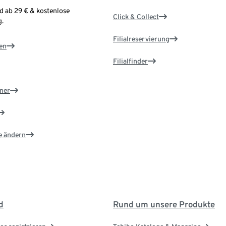
d ab 29 € & kostenlose
Click & Collect
.
Filialreservierung
en
Filialfinder
ner
e ändern
d
Rund um unsere Produkte