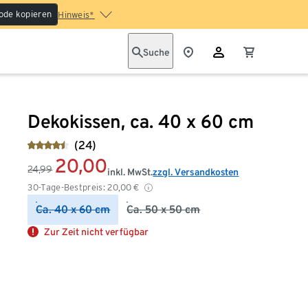
ode kopieren
Hinweis*
Suche
Dekokissen, ca. 40 x 60 cm
(24)
20,00
24,99
inkl. MwSt.
zzgl. Versandkosten
30-Tage-Bestpreis:
20,00
€
Ca. 40 x 60 cm
Ca. 50 x 50 cm
Zur Zeit nicht verfügbar