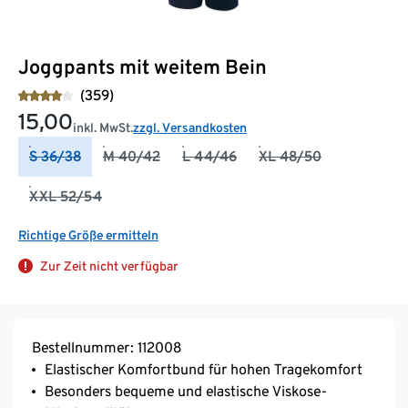
Joggpants mit weitem Bein
(359)
15,00
inkl. MwSt.
zzgl. Versandkosten
S 36/38
M 40/42
L 44/46
XL 48/50
XXL 52/54
Richtige Größe ermitteln
Zur Zeit nicht verfügbar
Bestellnummer: 112008
Elastischer Komfortbund für hohen Tragekomfort
Besonders bequeme und elastische Viskose-