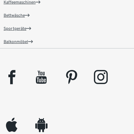
Kaffeemaschinen
Bettwäsche
Sportgeräte
Balkonmöbel
facebook
youtube
pinterest
instagram
appleinc
android