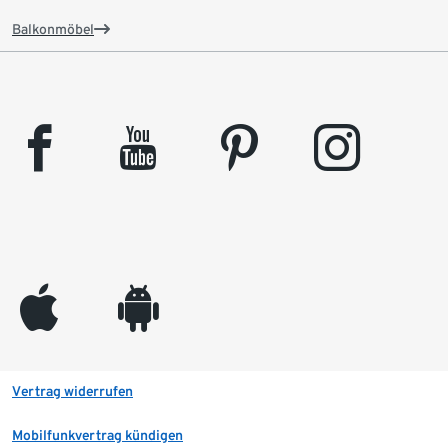
Balkonmöbel
facebook
youtube
pinterest
instagram
appleinc
android
Vertrag widerrufen
Mobilfunkvertrag kündigen