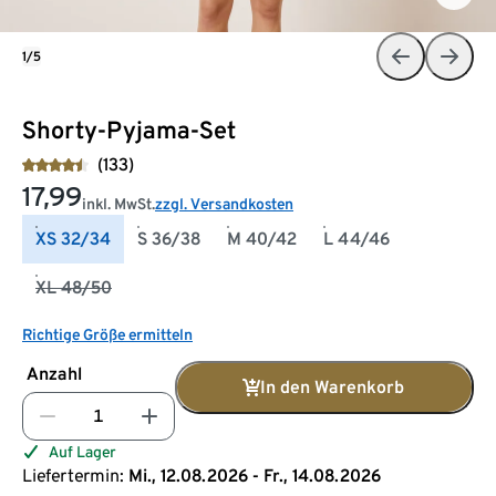
1/5
Shorty-Pyjama-Set
(133)
17,99
inkl. MwSt.
zzgl. Versandkosten
XS 32/34
S 36/38
M 40/42
L 44/46
XL 48/50
Richtige Größe ermitteln
Anzahl
In den Warenkorb
Auf Lager
Liefertermin:
Mi., 12.08.2026 - Fr., 14.08.2026