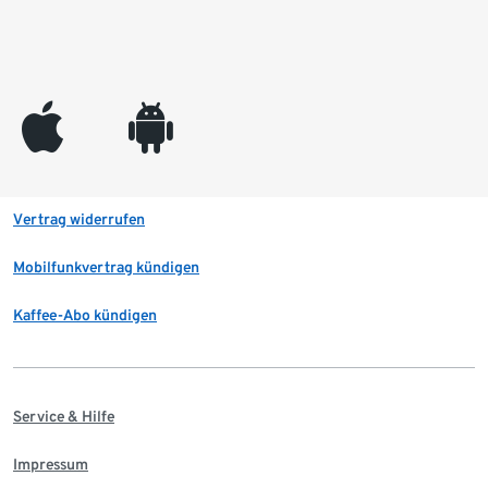
appleinc
android
Vertrag widerrufen
Mobilfunkvertrag kündigen
Kaffee-Abo kündigen
Service & Hilfe
Impressum