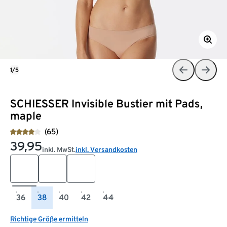
1/5
SCHIESSER Invisible Bustier mit Pads,
maple
(65)
39,95
inkl. MwSt.
inkl. Versandkosten
36
38
40
42
44
Richtige Größe ermitteln