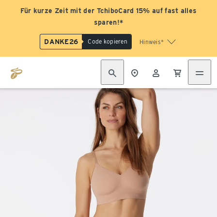
Für kurze Zeit mit der TchiboCard 15% auf fast alles
sparen!*
DANKE26
Code kopieren
Hinweis*