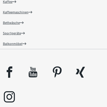
Kaffee
Kaffeemaschinen
Bettwäsche
Sportgeräte
Balkonmöbel
facebook
youtube
pinterest
xing
instagram