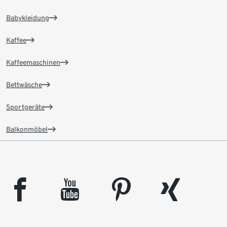
Babykleidung
Kaffee
Kaffeemaschinen
Bettwäsche
Sportgeräte
Balkonmöbel
facebook
youtube
pinterest
xing