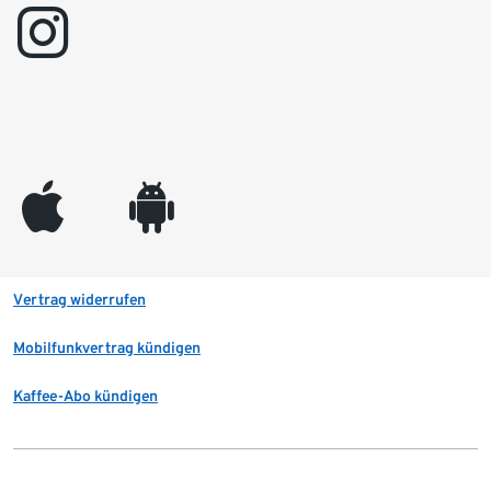
instagram
appleinc
android
Vertrag widerrufen
Mobilfunkvertrag kündigen
Kaffee-Abo kündigen