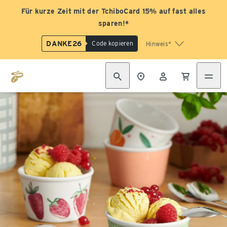
Für kurze Zeit mit der TchiboCard 15% auf fast alles
sparen!*
DANKE26
Code kopieren
Hinweis*