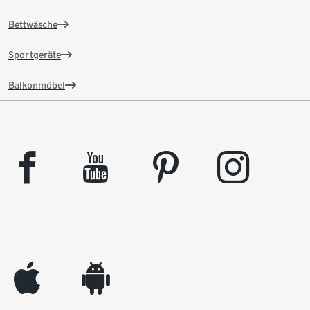
Bettwäsche
Sportgeräte
Balkonmöbel
facebook
youtube
pinterest
instagram
appleinc
android