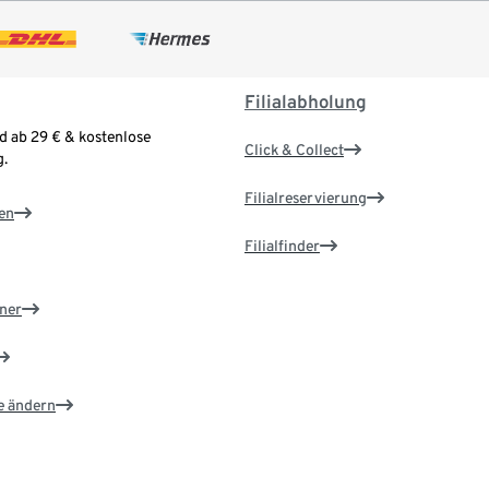
Filialabholung
d ab 29 € & kostenlose
Click & Collect
.
Filialreservierung
en
Filialfinder
ner
e ändern