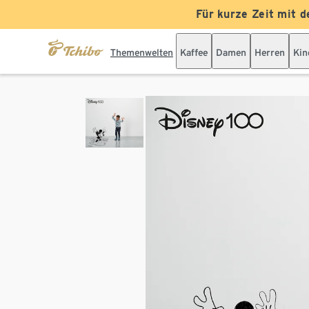
Für kurze Zeit mit d
Themenwelten
Kaffee
Damen
Herren
Kin