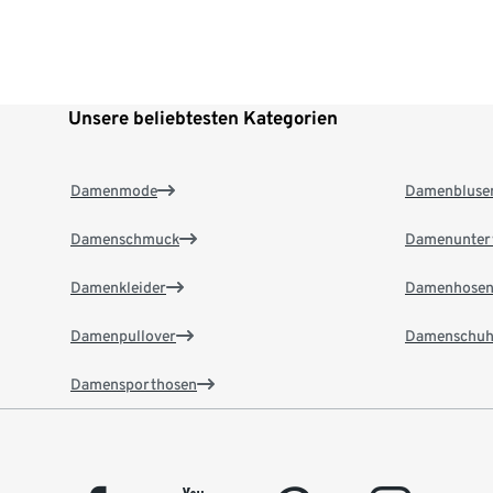
Unsere beliebtesten Kategorien
Damenmode
Damenbluse
Damenschmuck
Damenunter
Damenkleider
Damenhose
Damenpullover
Damenschuh
Damensporthosen