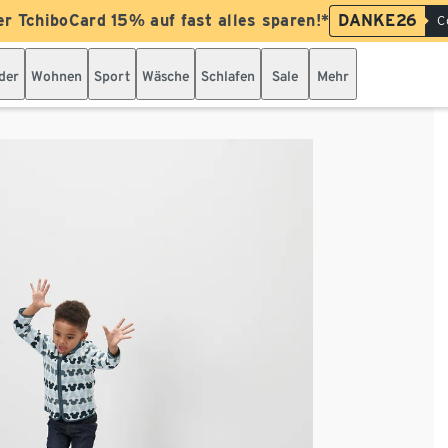
er TchiboCard 15% auf fast alles sparen!*
DANKE26
C
der
Wohnen
Sport
Wäsche
Schlafen
Sale
Mehr