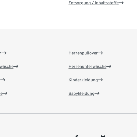
Entsorgung / Inhaltsstoffe
n
Herrenpullover
wäsche
Herrenunterwäsche
n
Kinderkleidung
e
Babykleidung