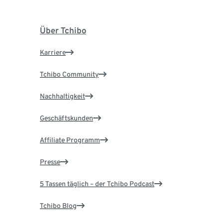
Über Tchibo
Karriere
Tchibo Community
Nachhaltigkeit
Geschäftskunden
Affiliate Programm
Presse
5 Tassen täglich – der Tchibo Podcast
Tchibo Blog