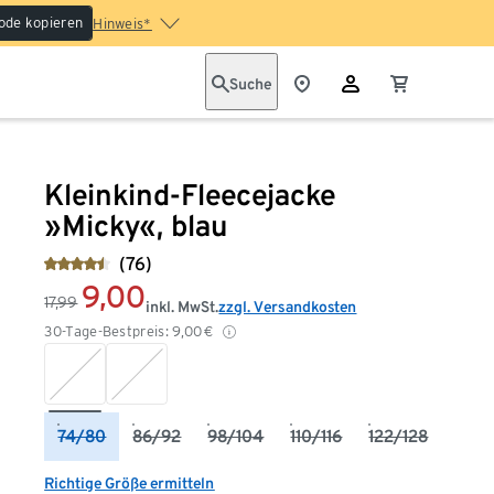
ode kopieren
Hinweis*
Suche
Kleinkind-Fleecejacke
»Micky«, blau
(76)
9,00
17,99
inkl. MwSt.
zzgl. Versandkosten
30-Tage-Bestpreis:
9,00
€
74/80
86/92
98/104
110/116
122/128
Richtige Größe ermitteln