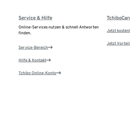
Service & Hilfe
TchiboCar
Online-Services nutzen & schnell Antworten
Jetzt kostenl
finden.
Jetzt Vortei
Service-Bereich
Hilfe & Kontakt
Tchibo Online-Konto