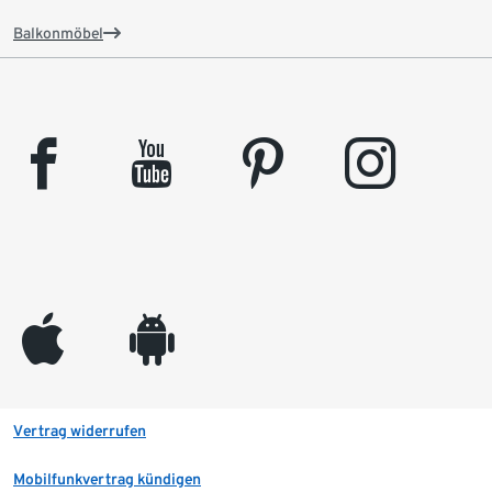
Balkonmöbel
facebook
youtube
pinterest
instagram
appleinc
android
Vertrag widerrufen
Mobilfunkvertrag kündigen