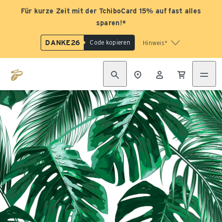
Für kurze Zeit mit der TchiboCard 15% auf fast alles
sparen!*
DANKE26
Code kopieren
Hinweis*