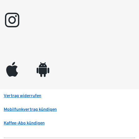
instagram
appleinc
android
Vertrag widerrufen
Mobilfunkvertrag kündigen
Kaffee-Abo kündigen