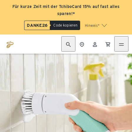
Für kurze Zeit mit der TchiboCard 15% auf fast alles
sparen!*
DANKE26
Code kopieren
Hinweis*