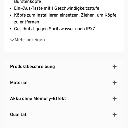
Bürstenköpfe
Ein-/Aus-Taste mit 1 Geschwindigkeitsstufe
Köpfe zum Installieren einsetzen, Ziehen, um Köpfe
zu entfernen
Geschützt gegen Spritzwasser nach IPX7
Gründliches Entfernen von hartnäckigem Schmutz
Mehr anzeigen
Griff mit Softgrip-Einsatz für guten Halt
7 auswechselbare Aufsätze: Stahlwollekopf,
Scheuerschwamm, weicher Schwamm, 2
Polierlappen, Eckbürste, Flachbürstenkopf
Produktbeschreibung
Material
Akku ohne Memory-Effekt
Qualität