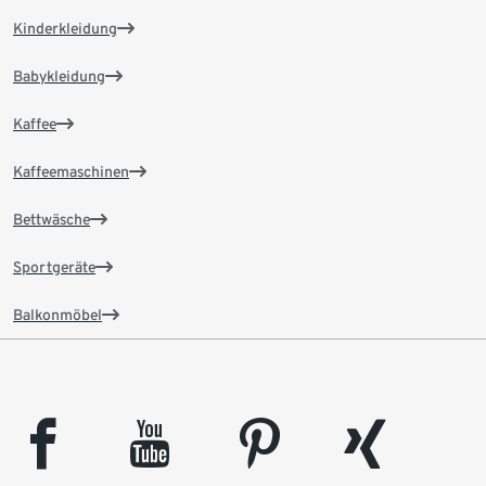
Kinderkleidung
Babykleidung
Kaffee
Kaffeemaschinen
Bettwäsche
Sportgeräte
Balkonmöbel
facebook
youtube
pinterest
xing