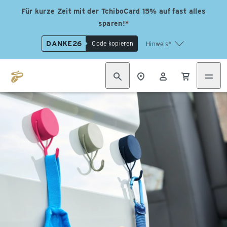
Für kurze Zeit mit der TchiboCard 15% auf fast alles
sparen!*
DANKE26
Code kopieren
Hinweis*