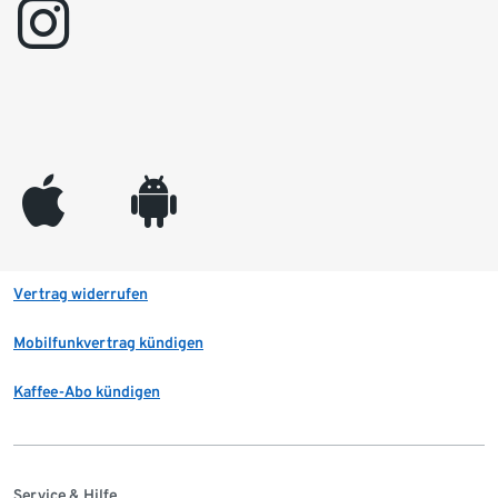
instagram
appleinc
android
Vertrag widerrufen
Mobilfunkvertrag kündigen
Kaffee-Abo kündigen
Service & Hilfe