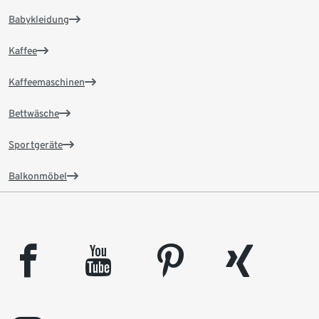
Babykleidung
Kaffee
Kaffeemaschinen
Bettwäsche
Sportgeräte
Balkonmöbel
facebook
youtube
pinterest
xing