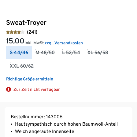
Sweat-Troyer
(241)
15,00
inkl. MwSt.
zzgl. Versandkosten
S 44/46
M 48/50
L 52/54
XL 56/58
XXL 60/62
Richtige Größe ermitteln
Zur Zeit nicht verfügbar
Bestellnummer: 143006
Hautsympathisch durch hohen Baumwoll-Anteil
Weich angeraute Innenseite