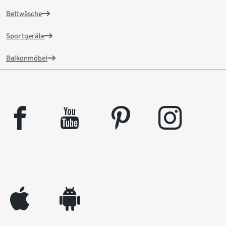
Bettwäsche
Sportgeräte
Balkonmöbel
facebook
youtube
pinterest
instagram
appleinc
android