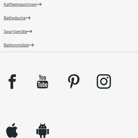
Kaffeemaschinen
Bettwäsche
Sportgeräte
Balkonmöbel
facebook
youtube
pinterest
instagram
appleinc
android