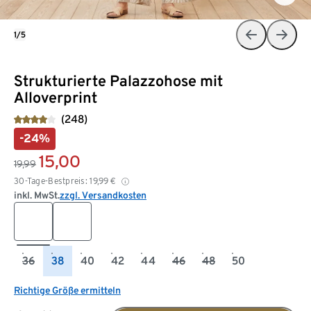
1/5
Strukturierte Palazzohose mit
Alloverprint
(248)
-24%
15,00
19,99
30-Tage-Bestpreis:
19,99
€
inkl. MwSt.
zzgl. Versandkosten
36
38
40
42
44
46
48
50
Richtige Größe ermitteln