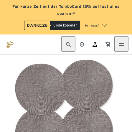
Für kurze Zeit mit der TchiboCard 15% auf fast alles
sparen!*
DANKE26
Code kopieren
Hinweis*