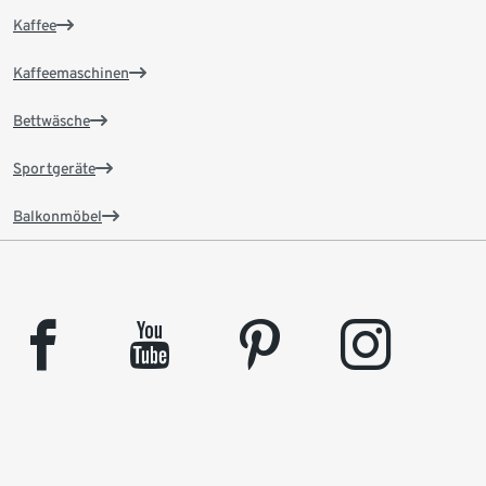
Kaffee
Kaffeemaschinen
Bettwäsche
Sportgeräte
Balkonmöbel
facebook
youtube
pinterest
instagram