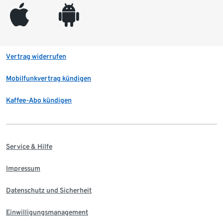
appleinc
android
Vertrag widerrufen
Mobilfunkvertrag kündigen
Kaffee-Abo kündigen
Service & Hilfe
Impressum
Datenschutz und Sicherheit
Einwilligungsmanagement