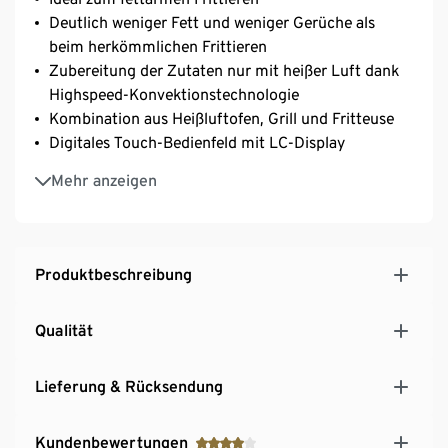
Deutlich weniger Fett und weniger Gerüche als
beim herkömmlichen Frittieren
Zubereitung der Zutaten nur mit heißer Luft dank
Highspeed-Konvektionstechnologie
Kombination aus Heißluftofen, Grill und Fritteuse
Digitales Touch-Bedienfeld mit LC-Display
Ca. 2,7 l Fassungsvermögen
Mehr anzeigen
8 voreingestellte Programme
Einsätze herausnehmbar und antihaftbeschichtet
Einstellbarer Timer und Temperaturregelung bis
200 °C
Produktbeschreibung
Cool-Touch-Oberfläche
Inkl. Rezeptideen
Qualität
Lieferung & Rücksendung
Kundenbewertungen