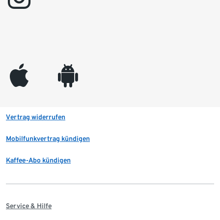
appleinc
android
Vertrag widerrufen
Mobilfunkvertrag kündigen
Kaffee-Abo kündigen
Service & Hilfe