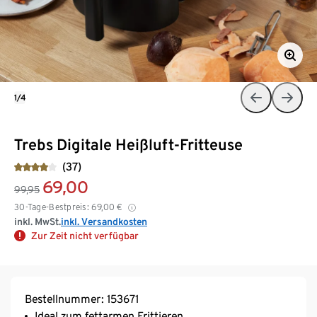
1/4
Trebs Digitale Heißluft-Fritteuse
(37)
69,00
99,95
30-Tage-Bestpreis:
69,00
€
inkl. MwSt.
inkl. Versandkosten
Zur Zeit nicht verfügbar
Bestellnummer: 153671
Ideal zum fettarmen Frittieren