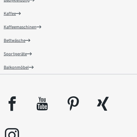
Babykleidung
Kaffee
Kaffeemaschinen
Bettwäsche
Sportgeräte
Balkonmöbel
facebook
youtube
pinterest
xing
instagram