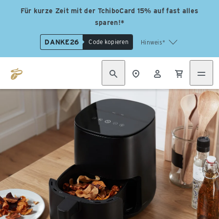
Für kurze Zeit mit der TchiboCard 15% auf fast alles
sparen!*
DANKE26
Code kopieren
Hinweis*