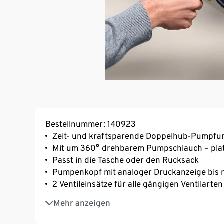
Bestellnummer: 140923
Zeit- und kraftsparende Doppelhub-Pumpfu
Mit um 360° drehbarem Pumpschlauch – pla
Passt in die Tasche oder den Rucksack
Pumpenkopf mit analoger Druckanzeige bis 
2 Ventileinsätze für alle gängigen Ventilarten
Inkl. Cliphalterung für handelsübliche Fahr
Mehr anzeigen
und max. 21 mm Durchmesser
Ausziehbar: größeres Hubvolumen und höh