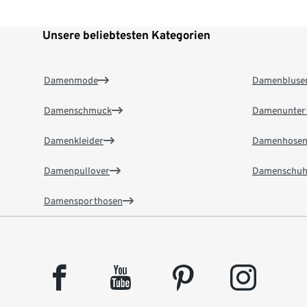
Unsere beliebtesten Kategorien
Damenmode
Damenbluse
Damenschmuck
Damenunter
Damenkleider
Damenhose
Damenpullover
Damenschuh
Damensporthosen
facebook
youtube
pinterest
instagram