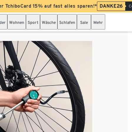
er TchiboCard 15% auf fast alles sparen!*
DANKE26
C
der
Wohnen
Sport
Wäsche
Schlafen
Sale
Mehr