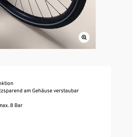
nktion
tzsparend am Gehäuse verstaubar
max. 8 Bar
radrahmen mit Getränkehalter-Vorbohrung
ere Hubfrequenz durch 2-Wege-Pumpsystem