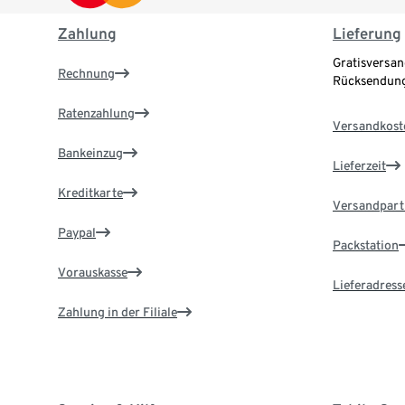
Zahlung
Lieferung
Gratisversan
Rechnung
Rücksendung
Ratenzahlung
Versandkost
Bankeinzug
Lieferzeit
Kreditkarte
Versandpart
Paypal
Packstation
Vorauskasse
Lieferadress
Zahlung in der Filiale