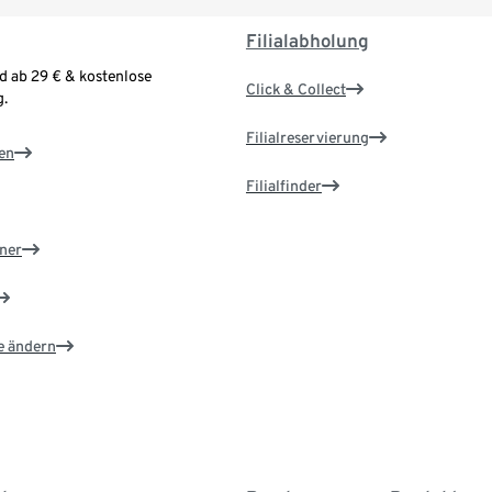
Filialabholung
d ab 29 € & kostenlose
Click & Collect
.
Filialreservierung
en
Filialfinder
ner
e ändern