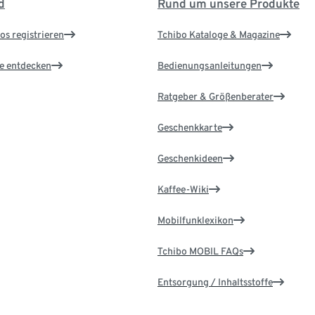
d
Rund um unsere Produkte
os registrieren
Tchibo Kataloge & Magazine
le entdecken
Bedienungsanleitungen
Ratgeber & Größenberater
Geschenkkarte
Geschenkideen
Kaffee-Wiki
Mobilfunklexikon
Tchibo MOBIL FAQs
Entsorgung / Inhaltsstoffe