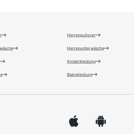
n
Herrenpullover
wäsche
Herrenunterwäsche
n
Kinderkleidung
e
Babykleidung
appleinc
android