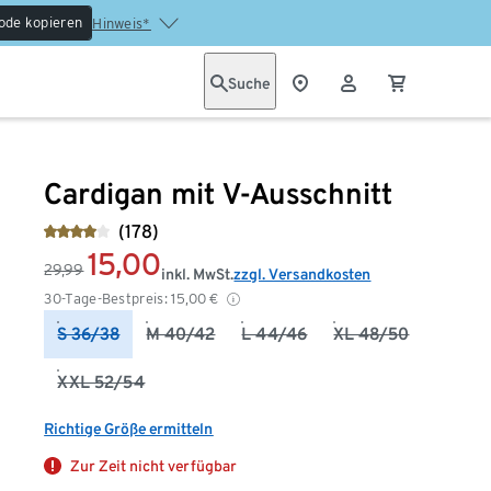
ode kopieren
Hinweis*
Suche
Cardigan mit V-Ausschnitt
(178)
15,00
29,99
inkl. MwSt.
zzgl. Versandkosten
30-Tage-Bestpreis:
15,00
€
S 36/38
M 40/42
L 44/46
XL 48/50
XXL 52/54
Richtige Größe ermitteln
Zur Zeit nicht verfügbar