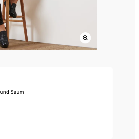
s und Saum
, hoher Tragekomfort
erte Wolle, zertifiziert durch CU 809415