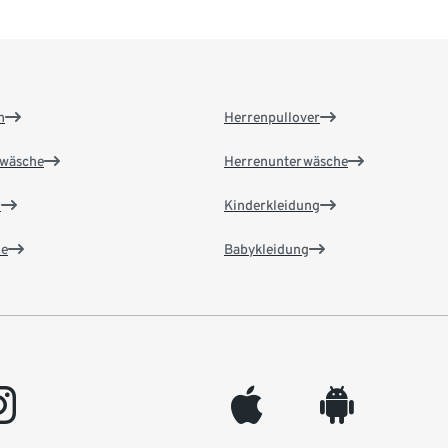
n
Herrenpullover
wäsche
Herrenunterwäsche
n
Kinderkleidung
e
Babykleidung
gram
appleinc
android