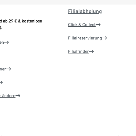
Filialabholung
d ab 29 € & kostenlose
Click & Collect
.
Filialreservierung
en
Filialfinder
ner
e ändern