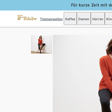
Für kurze Zeit mit d
Themenwelten
Kaffee
Damen
Herren
Kin