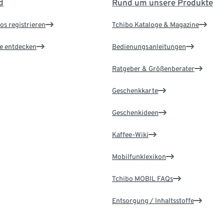
d
Rund um unsere Produkte
os registrieren
Tchibo Kataloge & Magazine
le entdecken
Bedienungsanleitungen
Ratgeber & Größenberater
Geschenkkarte
Geschenkideen
Kaffee-Wiki
Mobilfunklexikon
Tchibo MOBIL FAQs
Entsorgung / Inhaltsstoffe