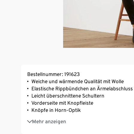
Bestellnummer: 191623
Weiche und wärmende Qualität mit Wolle
Elastische Rippbündchen an Ärmelabschlus
Leicht überschnittene Schultern
Vorderseite mit Knopfleiste
Knöpfe in Horn-Optik
Hochwertige, haarige Optik
Mehr anzeigen
Mit Elasthan: formbeständig, perfekter Sitz
Diese Strickjacke beinhaltet 6% RWS-zertifizi