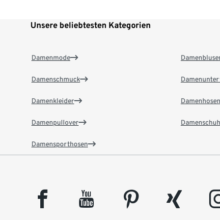
Unsere beliebtesten Kategorien
Damenmode
Damenbluse
Damenschmuck
Damenunter
Damenkleider
Damenhose
Damenpullover
Damenschuh
Damensporthosen
facebook
youtube
pinterest
xing
insta