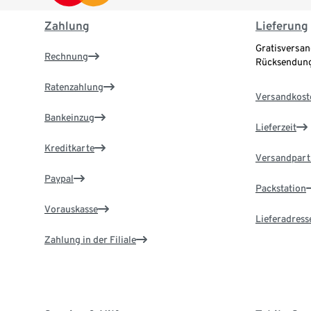
Zahlung
Lieferung
Gratisversan
Rechnung
Rücksendung
Ratenzahlung
Versandkost
Bankeinzug
Lieferzeit
Kreditkarte
Versandpart
Paypal
Packstation
Vorauskasse
Lieferadress
Zahlung in der Filiale