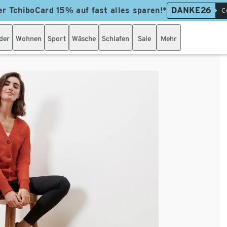
er TchiboCard 15% auf fast alles sparen!*
DANKE26
C
der
Wohnen
Sport
Wäsche
Schlafen
Sale
Mehr