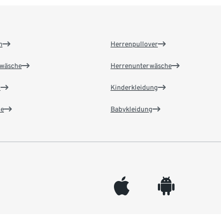
n
Herrenpullover
wäsche
Herrenunterwäsche
n
Kinderkleidung
e
Babykleidung
appleinc
android