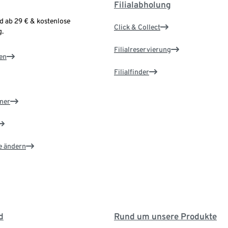
Filialabholung
d ab 29 € & kostenlose
Click & Collect
.
Filialreservierung
en
Filialfinder
ner
e ändern
d
Rund um unsere Produkte