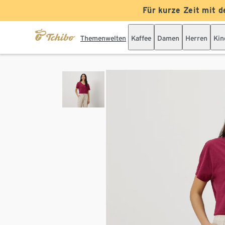
Für kurze Zeit mit d
Themenwelten
Kaffee
Damen
Herren
Kin