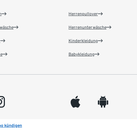
n
Herrenpullover
wäsche
Herrenunterwäsche
n
Kinderkleidung
e
Babykleidung
gram
appleinc
android
bo kündigen