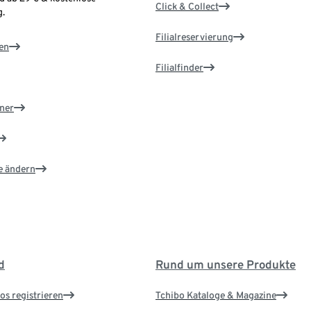
Click & Collect
.
Filialreservierung
en
Filialfinder
ner
e ändern
d
Rund um unsere Produkte
os registrieren
Tchibo Kataloge & Magazine