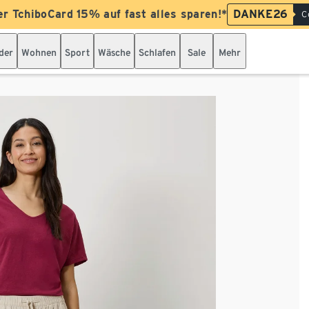
er TchiboCard 15% auf fast alles sparen!*
DANKE26
C
der
Wohnen
Sport
Wäsche
Schlafen
Sale
Mehr