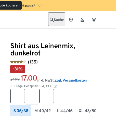
ode kopieren
Hinweis*
Suche
Shirt aus Leinenmix,
dunkelrot
(135)
-31%
17,00
24,99
inkl. MwSt.
zzgl. Versandkosten
30-Tage-Bestpreis:
24,99
€
S 36/38
M 40/42
L 44/46
XL 48/50