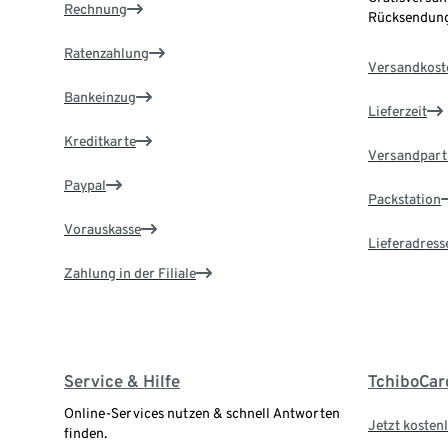
Rechnung
Rücksendung
Ratenzahlung
Versandkost
Bankeinzug
Lieferzeit
Kreditkarte
Versandpart
Paypal
Packstation
Vorauskasse
Lieferadress
Zahlung in der Filiale
Service & Hilfe
TchiboCar
Online-Services nutzen & schnell Antworten
Jetzt kostenl
finden.