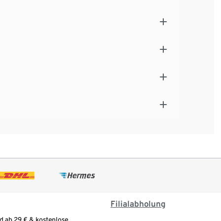
Filialabholung
d ab 29 € & kostenlose