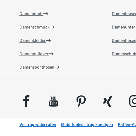
Damenmode
Damenbluse
Damenschmuck
Damenunter
Damenkleider
Damenhose
Damenpullover
Damenschuh
Damensporthosen
facebook
youtube
pinterest
xing
insta
Vertrag widerrufen
Mobilfunkvertrag kündigen
Kaffee-A