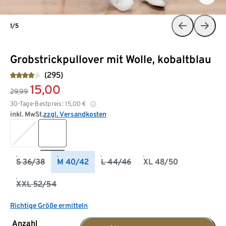
1/5
Grobstrickpullover mit Wolle, kobaltblau
(295)
15,00
29,99
30-Tage-Bestpreis:
15,00
€
inkl. MwSt.
zzgl. Versandkosten
S 36/38
M 40/42
L 44/46
XL 48/50
XXL 52/54
Richtige Größe ermitteln
Anzahl