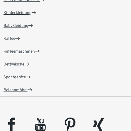
Kinderkleidung
Babykleidung
Kaffee
Kaffeemaschinen
Bettwäsche
Sportgeräte
Balkonmöbel
facebook
youtube
pinterest
xing