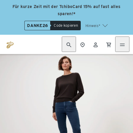
Für kurze Zeit mit der TchiboCard 15% auf fast alles
sparen!*
DANKE26
Code kopieren
Hinweis*