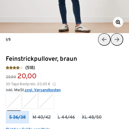
1/5
Feinstrickpullover, braun
(518)
20,00
39,99
30-Tage-Bestpreis:
20,00
€
inkl. MwSt.
zzgl. Versandkosten
S 36/38
M 40/42
L 44/46
XL 48/50