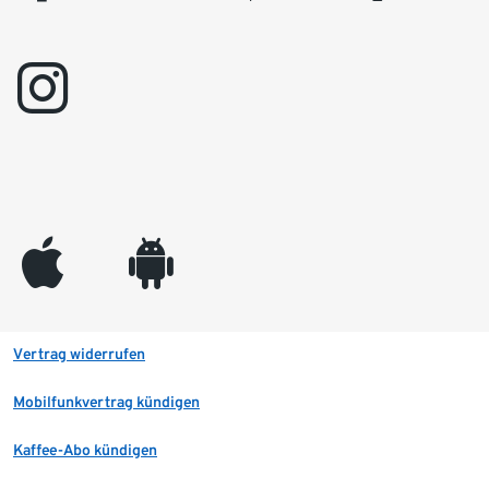
instagram
appleinc
android
Vertrag widerrufen
Mobilfunkvertrag kündigen
Kaffee-Abo kündigen