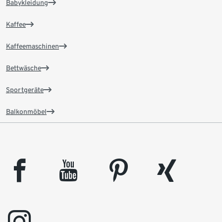
Babykleidung
Kaffee
Kaffeemaschinen
Bettwäsche
Sportgeräte
Balkonmöbel
facebook
youtube
pinterest
xing
instagram