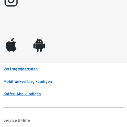
appleinc
android
Vertrag widerrufen
Mobilfunkvertrag kündigen
Kaffee-Abo kündigen
Service & Hilfe