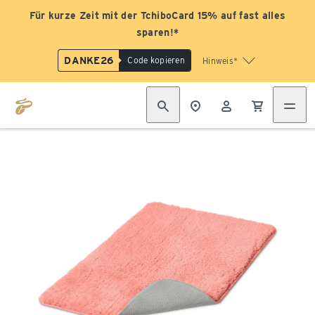
Für kurze Zeit mit der TchiboCard 15% auf fast alles
sparen!*
DANKE26
Code kopieren
Hinweis*