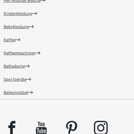
Herrenunterwäsche
Kinderkleidung
Babykleidung
Kaffee
Kaffeemaschinen
Bettwäsche
Sportgeräte
Balkonmöbel
facebook
youtube
pinterest
instagram