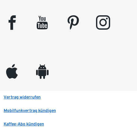
facebook
youtube
pinterest
instagram
appleinc
android
Vertrag widerrufen
Mobilfunkvertrag kündigen
Kaffee-Abo kündigen