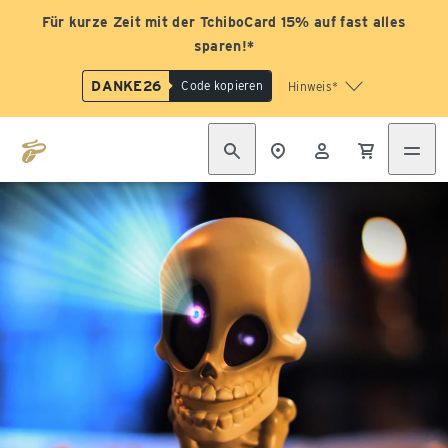
Für kurze Zeit mit der TchiboCard 15% auf fast alles
sparen!*
DANKE26
Code kopieren
Hinweis*