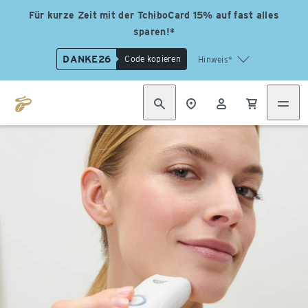
Für kurze Zeit mit der TchiboCard 15% auf fast alles
sparen!*
DANKE26
Code kopieren
Hinweis*