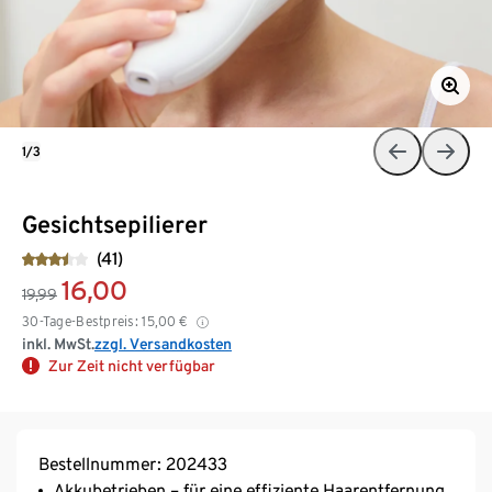
1/3
Gesichtsepilierer
(41)
16,00
19,99
30-Tage-Bestpreis:
15,00
€
inkl. MwSt.
zzgl. Versandkosten
Zur Zeit nicht verfügbar
Bestellnummer: 202433
Akkubetrieben – für eine effiziente Haarentfernung