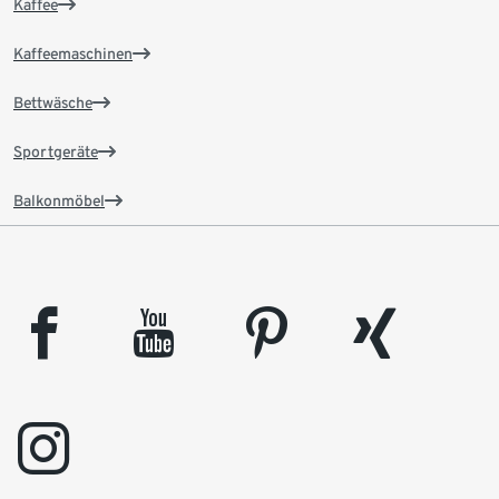
Kaffee
Kaffeemaschinen
Bettwäsche
Sportgeräte
Balkonmöbel
facebook
youtube
pinterest
xing
instagram