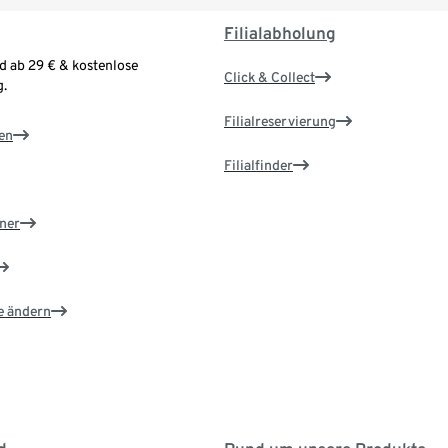
Filialabholung
d ab 29 € & kostenlose
Click & Collect
.
Filialreservierung
en
Filialfinder
ner
e ändern