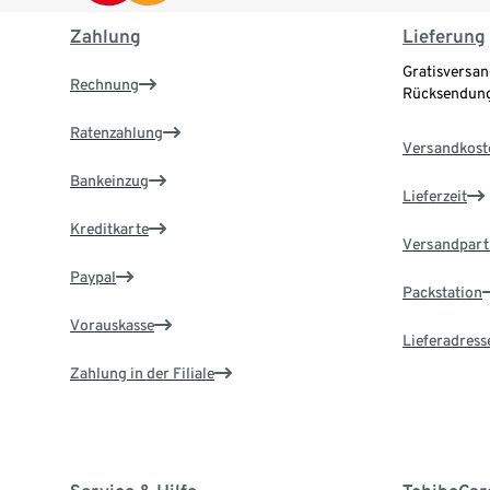
Zahlung
Lieferung
Gratisversan
Rechnung
Rücksendung
Ratenzahlung
Versandkost
Bankeinzug
Lieferzeit
Kreditkarte
Versandpart
Paypal
Packstation
Vorauskasse
Lieferadress
Zahlung in der Filiale