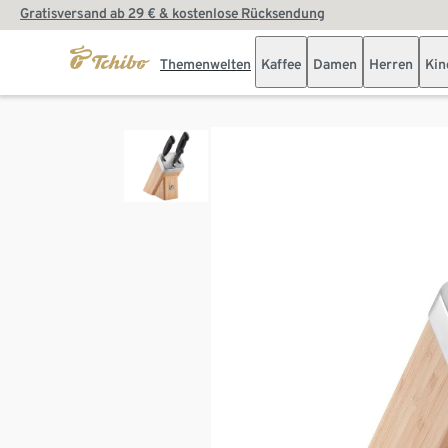
Gratisversand ab 29 € & kostenlose Rücksendung
Themenwelten
Kaffee
Damen
Herren
Kin