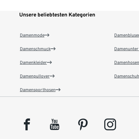
Unsere beliebtesten Kategorien
Damenmode
Damenbluse
Damenschmuck
Damenunter
Damenkleider
Damenhose
Damenpullover
Damenschuh
Damensporthosen
facebook
youtube
pinterest
instagram