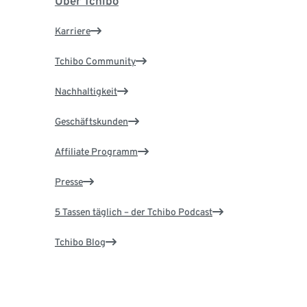
Über Tchibo
Karriere
Tchibo Community
Nachhaltigkeit
Geschäftskunden
Affiliate Programm
Presse
5 Tassen täglich – der Tchibo Podcast
Tchibo Blog