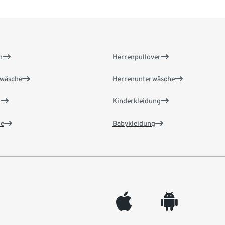
n
Herrenpullover
wäsche
Herrenunterwäsche
n
Kinderkleidung
e
Babykleidung
appleinc
android