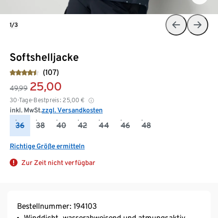
1/3
Softshelljacke
(107)
25,00
49,99
30-Tage-Bestpreis:
25,00
€
inkl. MwSt.
zzgl. Versandkosten
36
38
40
42
44
46
48
Richtige Größe ermitteln
Zur Zeit nicht verfügbar
Bestellnummer: 194103
Winddicht, wasserabweisend und atmungsaktiv