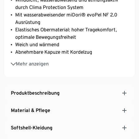
durch Clima Protection System
Mit wasserabweisender miDori® evoPel NF 2.0
Ausrüstung
Elastisches Obermaterial: hoher Tragekomfort,
optimale Bewegungsfreiheit
Weich und wärmend
Abnehmbare Kapuze mit Kordelzug
Taillierter Schnitt – mit elastischem Einsatz auf der
Mehr anzeigen
Rückseite
2 seitliche Taschen
Weitenversellbarer Ärmelsaum
Leicht verlängerte Rückenpartie
Produktbeschreibung
Material & Pflege
Softshell-Kleidung