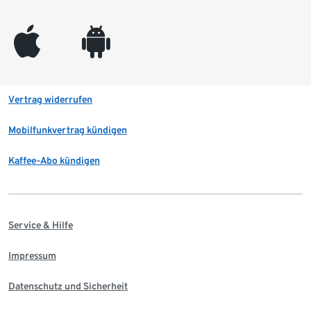
appleinc
android
Vertrag widerrufen
Mobilfunkvertrag kündigen
Kaffee-Abo kündigen
Service & Hilfe
Impressum
Datenschutz und Sicherheit