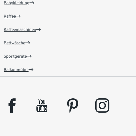
Babykleidung
Kaffee
Kaffeemaschinen
Bettwäsche
Sportgeräte
Balkonmöbel
facebook
youtube
pinterest
instagram