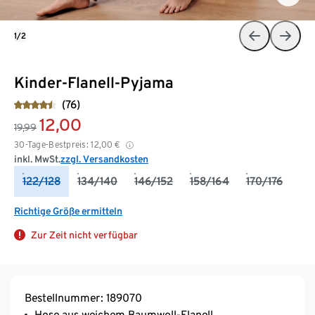
1/2
Kinder-Flanell-Pyjama
(76)
12,00
19,99
30-Tage-Bestpreis:
12,00
€
inkl. MwSt.
zzgl. Versandkosten
122/128
134/140
146/152
158/164
170/176
Richtige Größe ermitteln
Zur Zeit nicht verfügbar
Bestellnummer: 189070
Hose aus weichem Baumwoll-Flanell