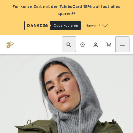
Für kurze Zeit mit der TchiboCard 15% auf fast alles
sparen!*
DANKE26
Code kopieren
Hinweis*