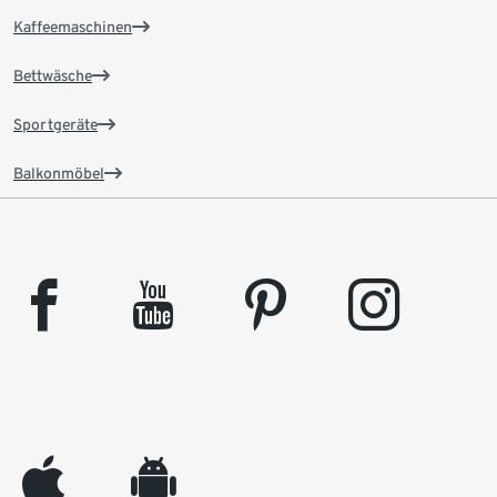
Kaffeemaschinen
Bettwäsche
Sportgeräte
Balkonmöbel
facebook
youtube
pinterest
instagram
appleinc
android