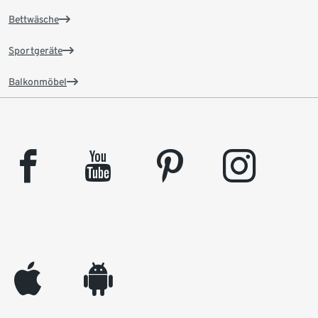
Bettwäsche
Sportgeräte
Balkonmöbel
facebook
youtube
pinterest
instagram
appleinc
android