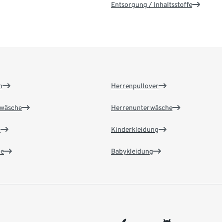
Entsorgung / Inhaltsstoffe
n
Herrenpullover
wäsche
Herrenunterwäsche
n
Kinderkleidung
e
Babykleidung