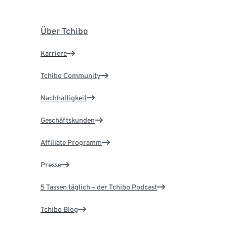
Über Tchibo
Karriere
Tchibo Community
Nachhaltigkeit
Geschäftskunden
Affiliate Programm
Presse
5 Tassen täglich – der Tchibo Podcast
Tchibo Blog