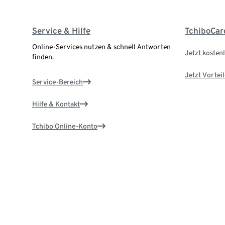
Service & Hilfe
TchiboCar
Online-Services nutzen & schnell Antworten
Jetzt kostenl
finden.
Jetzt Vortei
Service-Bereich
Hilfe & Kontakt
Tchibo Online-Konto