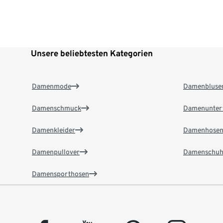
Unsere beliebtesten Kategorien
Damenmode
Damenbluse
Damenschmuck
Damenunter
Damenkleider
Damenhose
Damenpullover
Damenschuh
Damensporthosen