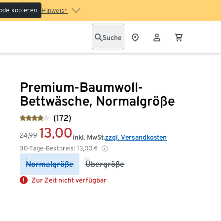
ode kopieren
Hinweis*
Suche
Premium-Baumwoll-
Bettwäsche, Normalgröße
(172)
13,00
24,99
inkl. MwSt.
zzgl. Versandkosten
30-Tage-Bestpreis:
13,00
€
Normalgröße
Übergröße
Zur Zeit nicht verfügbar