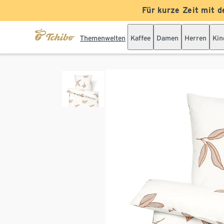
Für kurze Zeit mit d
Themenwelten
Kaffee
Damen
Herren
Kin