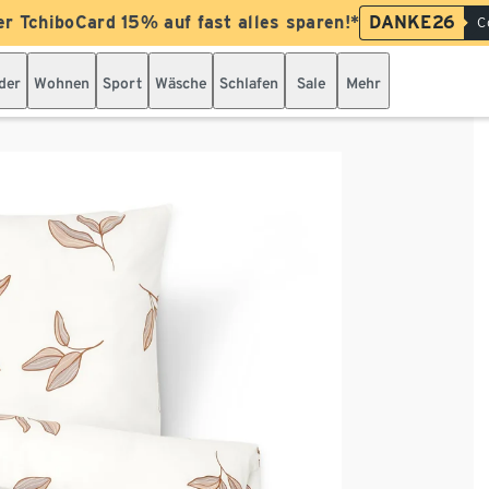
er TchiboCard 15% auf fast alles sparen!*
DANKE26
C
der
Wohnen
Sport
Wäsche
Schlafen
Sale
Mehr