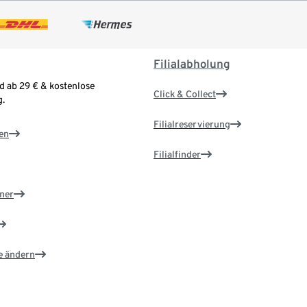
Filialabholung
d ab 29 € & kostenlose
Click & Collect
.
Filialreservierung
en
Filialfinder
ner
e ändern