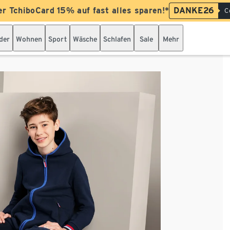
er TchiboCard 15% auf fast alles sparen!*
DANKE26
C
der
Wohnen
Sport
Wäsche
Schlafen
Sale
Mehr