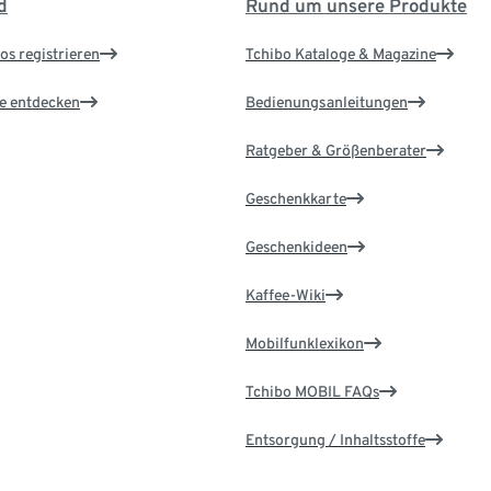
d
Rund um unsere Produkte
os registrieren
Tchibo Kataloge & Magazine
le entdecken
Bedienungsanleitungen
Ratgeber & Größenberater
Geschenkkarte
Geschenkideen
Kaffee-Wiki
Mobilfunklexikon
Tchibo MOBIL FAQs
Entsorgung / Inhaltsstoffe