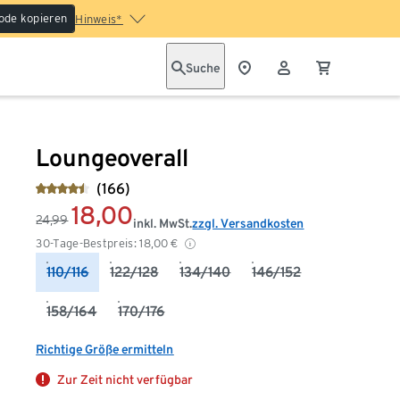
ode kopieren
Hinweis*
Suche
Loungeoverall
(166)
18,00
24,99
inkl. MwSt.
zzgl. Versandkosten
30-Tage-Bestpreis:
18,00
€
110/116
122/128
134/140
146/152
158/164
170/176
Richtige Größe ermitteln
Zur Zeit nicht verfügbar