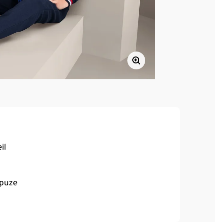
il
apuze
n