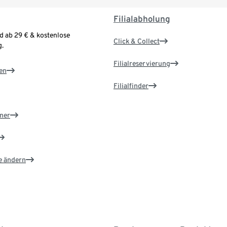
Filialabholung
d ab 29 € & kostenlose
Click & Collect
.
Filialreservierung
en
Filialfinder
ner
e ändern