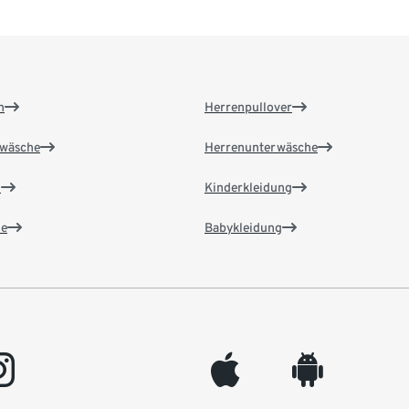
n
Herrenpullover
wäsche
Herrenunterwäsche
n
Kinderkleidung
e
Babykleidung
gram
appleinc
android