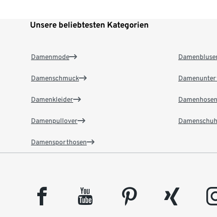
Unsere beliebtesten Kategorien
Damenmode
Damenbluse
Damenschmuck
Damenunter
Damenkleider
Damenhose
Damenpullover
Damenschuh
Damensporthosen
facebook
youtube
pinterest
xing
insta