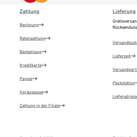
Zahlung
Lieferung
Gratisversan
Rechnung
Rücksendung
Ratenzahlung
Versandkost
Bankeinzug
Lieferzeit
Kreditkarte
Versandpart
Paypal
Packstation
Vorauskasse
Lieferadress
Zahlung in der Filiale