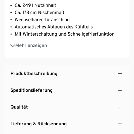
Ca. 249 l Nutzinhalt
Ca. 178 cm Nischenmaß
Wechselbarer Türanschlag
Automatisches Abtauen des Kühlteils
Mit Winterschaltung und Schnellgefrierfunktion
4-Sterne Gefrierfach
Mehr anzeigen
Mit LED-Beleuchtung im Kühlraum
3 Glasablagen, 4 Türablagen, 1 Eierablage, 1
Gefrierschublade und 1 Gefrierfachklappe
Produktbeschreibung
Speditionslieferung
Qualität
Lieferung & Rücksendung