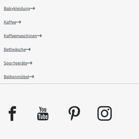
Babykleidung
Kaffee
Kaffeemaschinen
Bettwäsche
Sportgeräte
Balkonmöbel
facebook
youtube
pinterest
instagram