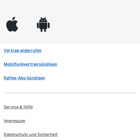
appleinc
android
Vertrag widerrufen
Mobilfunkvertrag kündigen
Kaffee-Abo kündigen
Service & Hilfe
Impressum
Datenschutz und Sicherheit