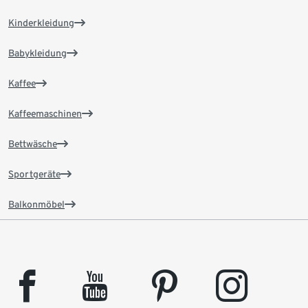
Kinderkleidung
Babykleidung
Kaffee
Kaffeemaschinen
Bettwäsche
Sportgeräte
Balkonmöbel
facebook
youtube
pinterest
instagram