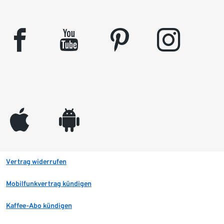
facebook
youtube
pinterest
instagram
appleinc
android
Vertrag widerrufen
Mobilfunkvertrag kündigen
Kaffee-Abo kündigen