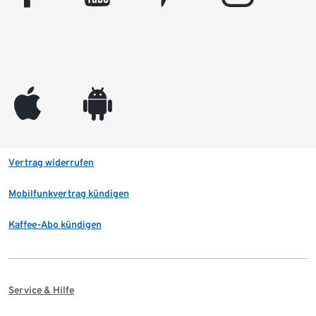
appleinc
android
Vertrag widerrufen
Mobilfunkvertrag kündigen
Kaffee-Abo kündigen
Service & Hilfe