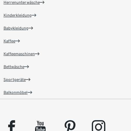
Herrenunterwäsche
Kinderkleidung
Babykleidung
Kaffee
Kaffeemaschinen
Bettwäsche
Sportgeräte
Balkonmöbel
facebook
youtube
pinterest
instagram