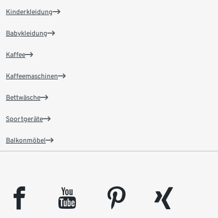
Kinderkleidung
Babykleidung
Kaffee
Kaffeemaschinen
Bettwäsche
Sportgeräte
Balkonmöbel
facebook
youtube
pinterest
xing