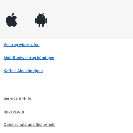
appleinc
android
Vertrag widerrufen
Mobilfunkvertrag kündigen
Kaffee-Abo kündigen
Service & Hilfe
Impressum
Datenschutz und Sicherheit