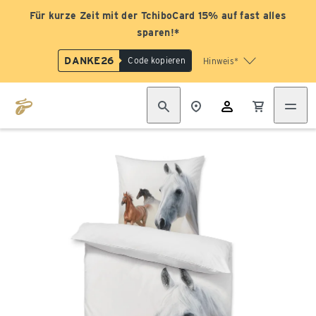
Für kurze Zeit mit der TchiboCard 15% auf fast alles
sparen!*
DANKE26
Code kopieren
Hinweis*