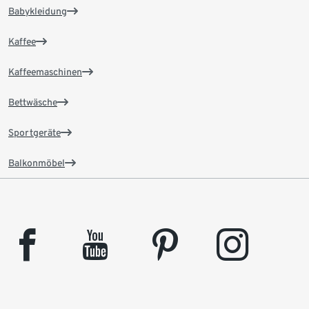
Babykleidung
Kaffee
Kaffeemaschinen
Bettwäsche
Sportgeräte
Balkonmöbel
facebook
youtube
pinterest
instagram