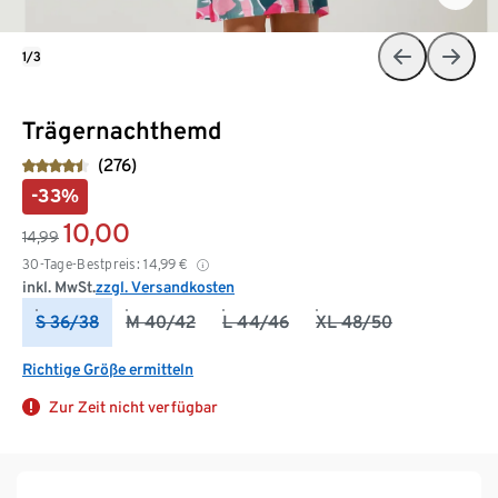
1/3
Trägernachthemd
(276)
-33%
10,00
14,99
30-Tage-Bestpreis:
14,99
€
inkl. MwSt.
zzgl. Versandkosten
S 36/38
M 40/42
L 44/46
XL 48/50
Richtige Größe ermitteln
Zur Zeit nicht verfügbar