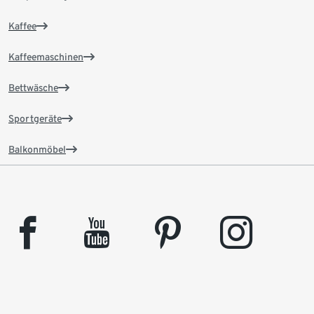
Kaffee
Kaffeemaschinen
Bettwäsche
Sportgeräte
Balkonmöbel
facebook
youtube
pinterest
instagram