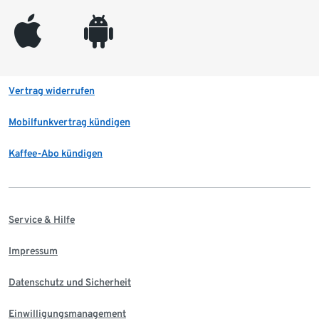
appleinc
android
Vertrag widerrufen
Mobilfunkvertrag kündigen
Kaffee-Abo kündigen
Service & Hilfe
Impressum
Datenschutz und Sicherheit
Einwilligungsmanagement