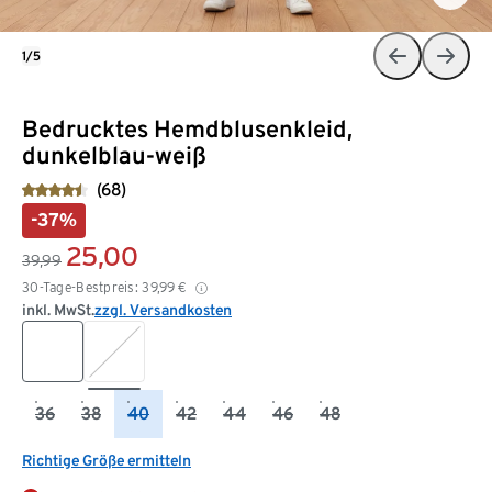
1/5
Bedrucktes Hemdblusenkleid,
dunkelblau-weiß
(68)
-37%
25,00
39,99
30-Tage-Bestpreis:
39,99
€
inkl. MwSt.
zzgl. Versandkosten
36
38
40
42
44
46
48
Richtige Größe ermitteln