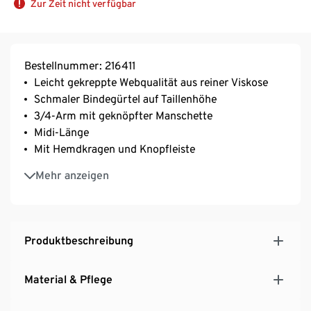
Zur Zeit nicht verfügbar
Bestellnummer: 216411
Leicht gekreppte Webqualität aus reiner Viskose
Schmaler Bindegürtel auf Taillenhöhe
3/4-Arm mit geknöpfter Manschette
Midi-Länge
Mit Hemdkragen und Knopfleiste
Brustabnäher für eine optimale Passform
Mehr anzeigen
Knöpfe in Perlmuttoptik
Teilungsnähte auf Vorder- und Rückseite
Grafischer Alloverprint
Produktbeschreibung
Material & Pflege