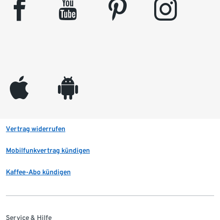
facebook
youtube
pinterest
instagram
appleinc
android
Vertrag widerrufen
Mobilfunkvertrag kündigen
Kaffee-Abo kündigen
Service & Hilfe