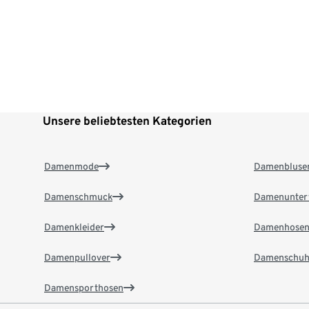
Unsere beliebtesten Kategorien
Damenmode
Damenbluse
Damenschmuck
Damenunter
Damenkleider
Damenhose
Damenpullover
Damenschuh
Damensporthosen