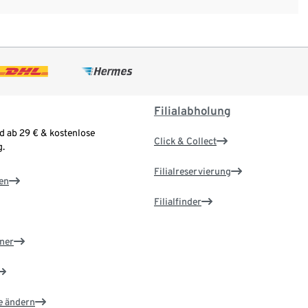
Filialabholung
d ab 29 € & kostenlose
Click & Collect
.
Filialreservierung
en
Filialfinder
ner
e ändern