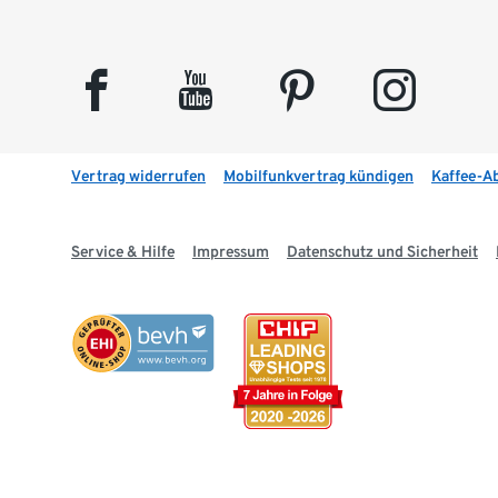
facebook
youtube
pinterest
instagram
Vertrag widerrufen
Mobilfunkvertrag kündigen
Kaffee-A
Service & Hilfe
Impressum
Datenschutz und Sicherheit