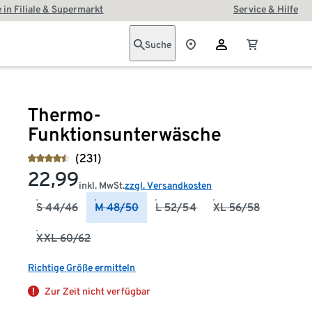
 in Filiale & Supermarkt
Service & Hilfe
Suche
Thermo-
Funktionsunterwäsche
(231)
22,99
inkl. MwSt.
zzgl. Versandkosten
S 44/46
M 48/50
L 52/54
XL 56/58
XXL 60/62
Richtige Größe ermitteln
Zur Zeit nicht verfügbar