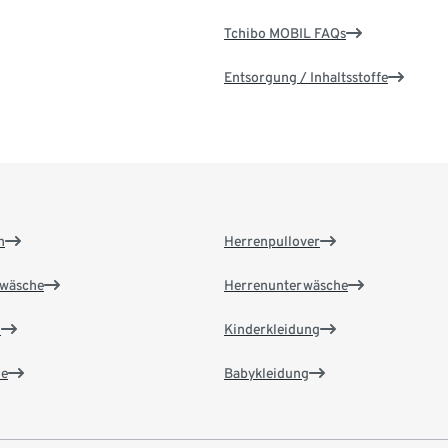
Tchibo MOBIL FAQs
Entsorgung / Inhaltsstoffe
n
Herrenpullover
wäsche
Herrenunterwäsche
n
Kinderkleidung
e
Babykleidung