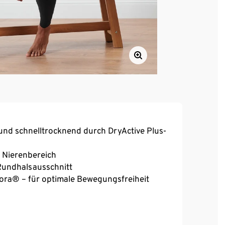
und schnelltrocknend durch DryActive Plus-
 Nierenbereich
 Rundhalsausschnitt
reora® – für optimale Bewegungsfreiheit
aute Innenseite