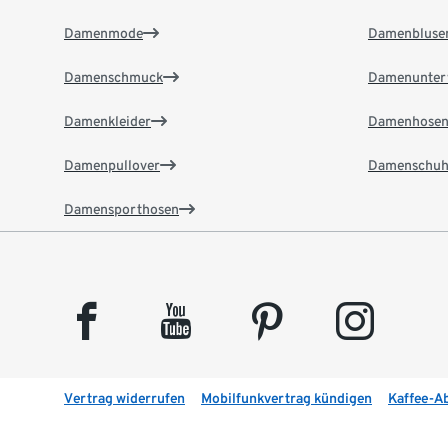
Damenmode
Damenbluse
Damenschmuck
Damenunter
Damenkleider
Damenhose
Damenpullover
Damenschuh
Damensporthosen
facebook
youtube
pinterest
instagram
Vertrag widerrufen
Mobilfunkvertrag kündigen
Kaffee-A