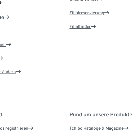
.
Filialreservierung
en
Filialfinder
ner
e ändern
d
Rund um unsere Produkte
os registrieren
Tchibo Kataloge & Magazine