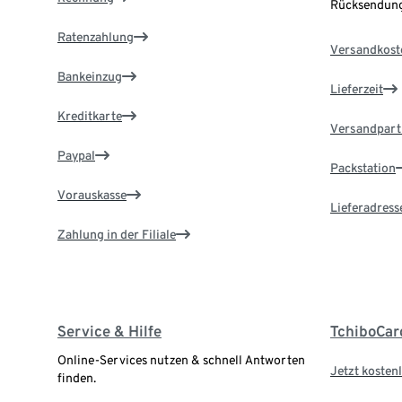
Rücksendung
Ratenzahlung
Versandkost
Bankeinzug
Lieferzeit
Kreditkarte
Versandpart
Paypal
Packstation
Vorauskasse
Lieferadress
Zahlung in der Filiale
Service & Hilfe
TchiboCar
Online-Services nutzen & schnell Antworten
Jetzt kostenl
finden.