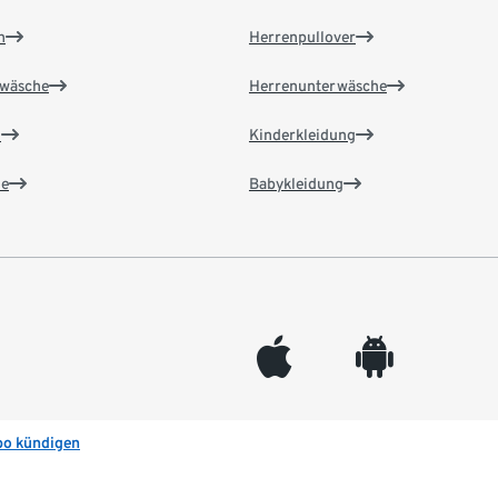
n
Herrenpullover
wäsche
Herrenunterwäsche
n
Kinderkleidung
e
Babykleidung
appleinc
android
bo kündigen