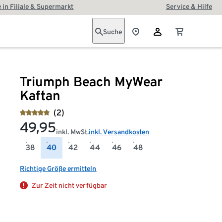
 in Filiale & Supermarkt
Service & Hilfe
Suche
Triumph Beach MyWear
Kaftan
(2)
49,95
inkl. MwSt.
inkl. Versandkosten
38
40
42
44
46
48
Richtige Größe ermitteln
Zur Zeit nicht verfügbar